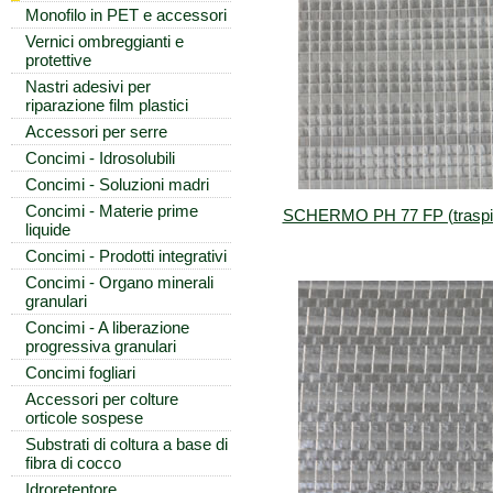
Monofilo in PET e accessori
Vernici ombreggianti e
protettive
Nastri adesivi per
riparazione film plastici
Accessori per serre
Concimi - Idrosolubili
Concimi - Soluzioni madri
Concimi - Materie prime
SCHERMO PH 77 FP (traspir
liquide
Concimi - Prodotti integrativi
Concimi - Organo minerali
granulari
Concimi - A liberazione
progressiva granulari
Concimi fogliari
Accessori per colture
orticole sospese
Substrati di coltura a base di
fibra di cocco
Idroretentore