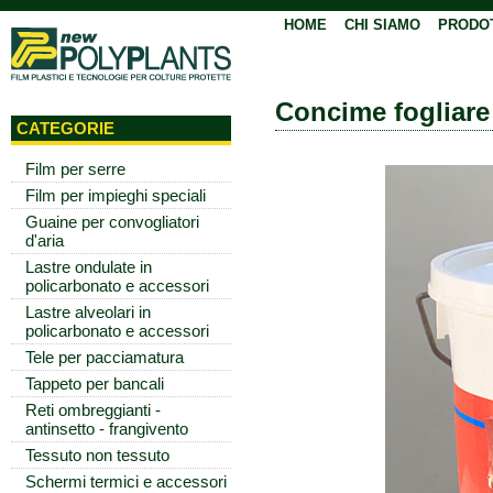
HOME
CHI SIAMO
PRODO
Concime fogliare
CATEGORIE
Film per serre
Film per impieghi speciali
Guaine per convogliatori
d'aria
Lastre ondulate in
policarbonato e accessori
Lastre alveolari in
policarbonato e accessori
Tele per pacciamatura
Tappeto per bancali
Reti ombreggianti -
antinsetto - frangivento
Tessuto non tessuto
Schermi termici e accessori