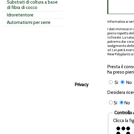
Substrati di coltura a base
di fibra di cocco
Idroretentore
Informativa ai sen
Automatismi per serre
I dati immessi in
pieno rispetto del
richieste. La natu
potremo dar corso 
svolgimento delle 
srl: Lei potrà eser
New Polyplants sr
Presta il cons
ha preso pien
Si
No
Privacy
Desidera rice
Si
No
Controllo
Clicca la f