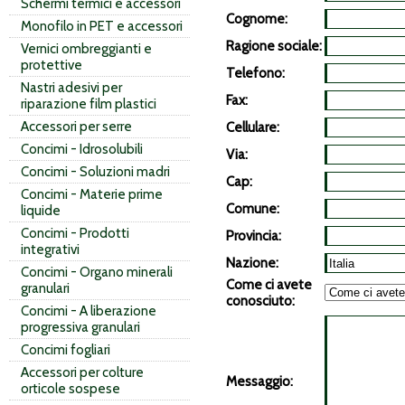
Schermi termici e accessori
Cognome:
Monofilo in PET e accessori
Ragione sociale:
Vernici ombreggianti e
protettive
Telefono:
Nastri adesivi per
Fax:
riparazione film plastici
Accessori per serre
Cellulare:
Concimi - Idrosolubili
Via:
Concimi - Soluzioni madri
Cap:
Concimi - Materie prime
Comune:
liquide
Concimi - Prodotti
Provincia:
integrativi
Nazione:
Concimi - Organo minerali
Come ci avete
granulari
conosciuto:
Concimi - A liberazione
progressiva granulari
Concimi fogliari
Accessori per colture
Messaggio:
orticole sospese