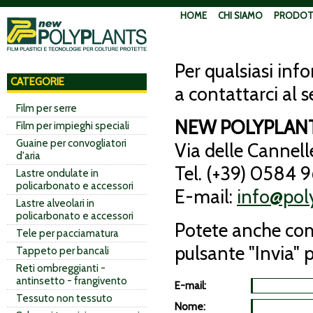
HOME
CHI SIAMO
PRODOT
Per qualsiasi inf
CATEGORIE
a contattarci al s
Film per serre
NEW POLYPLANTS 
Film per impieghi speciali
Guaine per convogliatori
Via delle Cannel
d'aria
Tel. (+39) 0584 
Lastre ondulate in
policarbonato e accessori
E-mail:
info@poly
Lastre alveolari in
policarbonato e accessori
Potete anche comp
Tele per pacciamatura
pulsante "Invia" 
Tappeto per bancali
Reti ombreggianti -
antinsetto - frangivento
E-mail:
Tessuto non tessuto
Nome: